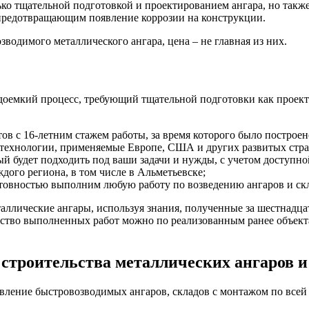
ько тщательной подготовкой и проектированием ангара, но такж
предотвращающим появление коррозии на конструкции.
водимого металлического ангара, цена – не главная из них.
рудоемкий процесс, требующий тщательной подготовки как проект
 с 16-летним стажем работы, за время которого было построено
 технологии, применяемые Европе, США и других развитых стра
рый будет подходить под ваши задачи и нужды, с учетом доступно
дого региона, в том числе в Альметьевске;
товностью выполним любую работу по возведению ангаров и скл
лические ангары, используя знания, полученные за шестнадцать
ество выполненных работ можно по реализованным ранее объект
строительства металлических ангаров и
вление быстровозводимых ангаров, складов с монтажом по всей