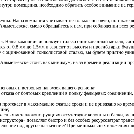
утри помещения, необходимо обратить особое внимание на герм
ечны. Наша компания учитывает не только снеговую, но также 
Альметьевске, смело обращайтесь к нам, при соблюдении всех р
ла. Наша компания использует только оцинкованный металл, со
ся от 0.8 мм до 1.5мм и зависит от высоты и прогиба арки буду
ту с оцинкованной тонколистовой сталью, вы будете приятно уд
льметьевске стоит, как минимум, из-за времени реализации прое
неговых и ветровых нагрузок вашего региона;
ет отказа от болтовых креплений в пользу фальцевых соединени
протекает в максимально сжатые сроки и не привязано ко време
лине;
ркасных металлоконструкциях отсутствуют колонны и балки, ме
структора» позволяет быстро и без особых ресурсозатрат транс
ещение под другое назначение? При минимальных вложениях в