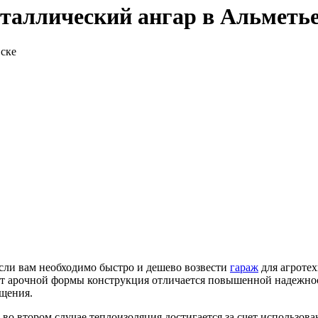
таллический ангар в Альметье
сли вам необходимо быстро и дешево возвести
гараж
для агротех
ет арочной формы конструкция отличается повышенной надежност
ещения.
: во втором случае теплоизоляция достигается за счет использов