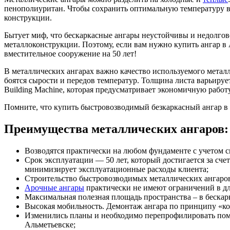
пенополиуритан. Чтобы сохранить оптимальную температуру вн
конструкции.
Бытует миф, что бескаркасные ангары неустойчивы и недолгов
металлоконструкции. Поэтому, если вам нужно купить ангар в 
вместительное сооружение на 50 лет!
В металлических ангарах важно качество используемого метал
боятся сырости и передов температур. Толщина листа варьирует
Building Machine, которая предусматривает экономичную рабо
Помните, что купить быстровозводимый безкаркасный ангар в А
Преимущества металлических ангаров:
Возводятся практически на любом фундаменте с учетом с
Срок эксплуатации — 50 лет, который достигается за сч
минимизирует эксплуатационные расходы клиента;
Строительство быстровозводимых металлических ангаров 
Арочные ангары
практически не имеют ограничений в д
Максимальная полезная площадь пространства – в беска
Высокая мобильность. Демонтаж ангара по принципу «кон
Изменились планы и необходимо перепрофилировать пом
Альметьевске;