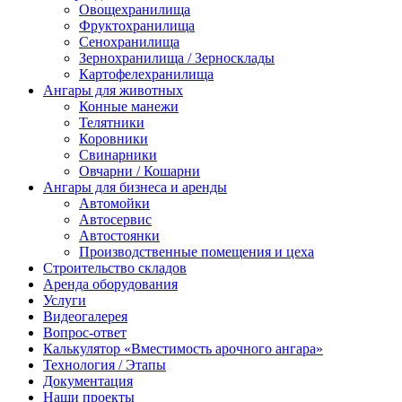
Овощехранилища
Фруктохранилища
Сенохранилища
Зернохранилища / Зерносклады
Картофелехранилища
Ангары для животных
Конные манежи
Телятники
Коровники
Свинарники
Овчарни / Кошарни
Ангары для бизнеса и аренды
Автомойки
Автосервис
Автостоянки
Производственные помещения и цеха
Строительство складов
Аренда оборудования
Услуги
Видеогалерея
Вопрос-ответ
Калькулятор «Вместимость арочного ангара»
Технология / Этапы
Документация
Наши проекты