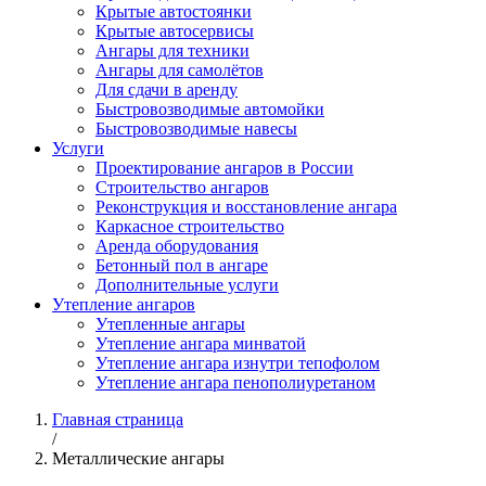
Крытые автостоянки
Крытые автосервисы
Ангары для техники
Ангары для самолётов
Для сдачи в аренду
Быстровозводимые автомойки
Быстровозводимые навесы
Услуги
Проектирование ангаров в России
Строительство ангаров
Реконструкция и восстановление ангара
Каркасное строительство
Аренда оборудования
Бетонный пол в ангаре
Дополнительные услуги
Утепление ангаров
Утепленные ангары
Утепление ангара минватой
Утепление ангара изнутри тепофолом
Утепление ангара пенополиуретаном
Главная страница
/
Металлические ангары