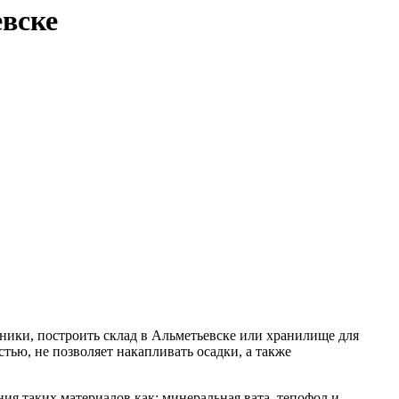
вске
ники, построить склад в Альметьевске или хранилище для
ью, не позволяет накапливать осадки, а также
ания таких материалов как: минеральная вата, тепофол и