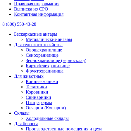
Правовая информация
Выписка из СРО
Контактная информация
8 (800) 550-43-28
Бескаркасные ангары
Металлические ангары
Для сельского хозяйства
Овощехранилище
Сенохранилище
Зернохранилище (зерносклад)
Картофелехранилище
Фруктохранилища
Для животных
Конные манежи
Телятники
Коровники
Свинарники
Птицефермы
Овчарни (Кошарни)
Склады
Холодильные склады
Для бизнеса
Производственные помещения и цеха